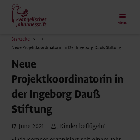
Skip
to
main
Menu
content
Breadcrumb
Startseite
Neue Projektkoordinatorin In Der Ingeborg Dauß Stiftung
Neue
Projektkoordinatorin in
der Ingeborg Dauß
Stiftung
17. June 2021
„Kinder beflügeln“