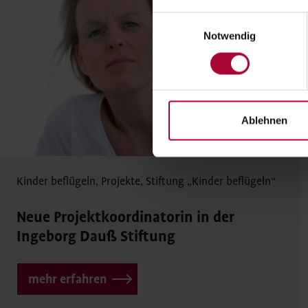
Einwilligungsauswahl
Notwendig
Ablehnen
Kinder beflügeln
,
Projekte
,
Stiftung
„Kinder beflügeln“
Neue Projektkoordinatorin in der
Ingeborg Dauß Stiftung
mehr erfahren