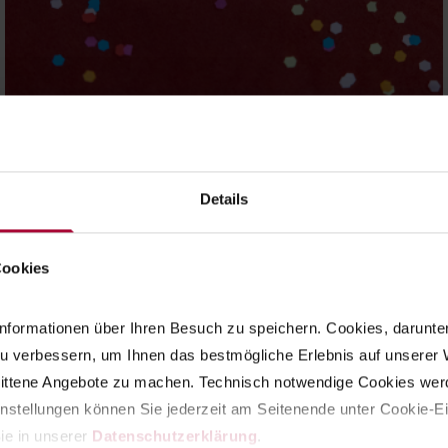
Jubiläum
,
Kinder beflügeln
,
Kinder- und Jugendhilfe
„Kinder beflügeln“
Details
Macht weiter so, die Kinder brauchen
euch.
Cookies
mehr erfahren
nformationen über Ihren Besuch zu speichern. Cookies, darunter d
u verbessern, um Ihnen das bestmögliche Erlebnis auf unserer W
nittene Angebote zu machen. Technisch notwendige Cookies werd
instellungen können Sie jederzeit am Seitenende unter Cookie-Ei
ie in unserer 
Datenschutzerklärung
.