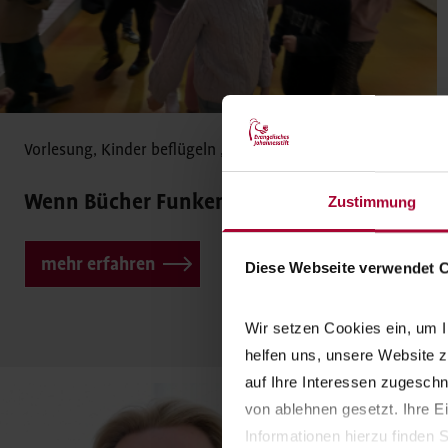
Vorlesung
,
Kinder beflügeln
„Kinder beflügeln“
Wenn Bücher Funken schlagen
Zustimmung
mehr erfahren
Diese Webseite verwendet 
Wir setzen Cookies ein, um I
helfen uns, unsere Website z
auf Ihre Interessen zugesch
von ablehnen gesetzt. Ihre E
Informationen hierzu finden S