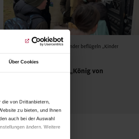
Kinder- und Jugendhilfe
,
Kinder beflügeln
„Kinder
beflügeln“
Über Cookies
KulturPiloten beim „König von
Deutschland“
mehr erfahren
ie von Drittanbietern, 
ebsite zu bieten, und Ihnen 
en auch bei der Auswahl 
nstellungen ändern. Weitere 