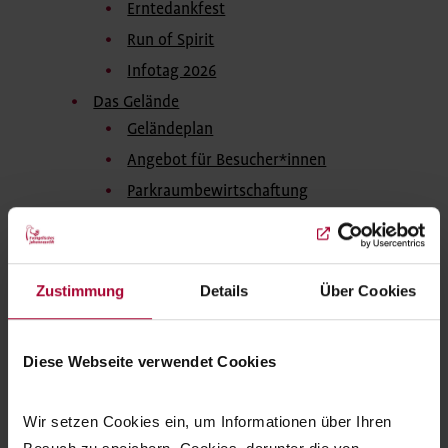
Erntedankfest
Run of Spirit
Infotag 2026
Das Gelände
Geländeplan
Angebot für Besucher*innen
Parkraumbewirtschaftung
Ehrenamt
Karriere
Ausbildung Diakon*in
Zustimmung
Details
Über Cookies
Vorstudium
Vollzeitstudium
Diese Webseite verwendet Cookies
Berufsbegleitende Ausbildung
Wichern-Kolleg
Wir setzen Cookies ein, um Informationen über Ihren 
Propädeutikum Diakonik