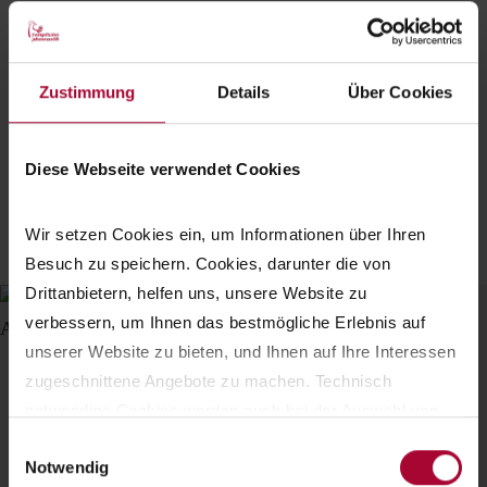
Zustimmung
Details
Über Cookies
Diese Webseite verwendet Cookies
Alle Neuigkeiten
Wir setzen Cookies ein, um Informationen über Ihren 
Besuch zu speichern. Cookies, darunter die von 
Drittanbietern, helfen uns, unsere Website zu 
verbessern, um Ihnen das bestmögliche Erlebnis auf 
unserer Website zu bieten, und Ihnen auf Ihre Interessen 
zugeschnittene Angebote zu machen. Technisch 
Spendenmöglichkeiten
notwendige Cookies werden auch bei der Auswahl von 
ablehnen gesetzt. Ihre Einstellungen können Sie jederzeit 
Mit Ihrer Spende unterstützen Sie das langjährige
Einwilligungsauswahl
Notwendig
am Seitenende unter Cookie-Einstellungen ändern. 
Engagement der Stiftung Evangelisches