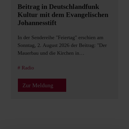
Beitrag in Deutschlandfunk
Kultur mit dem Evangelischen
Johannesstift
In der Sendereihe "Feiertag" erschien am
Sonntag, 2. August 2026 der Beitrag: "Der
Mauerbau und die Kirchen in…
3
Radio
T
J
G
Zur Meldung
E
E
g