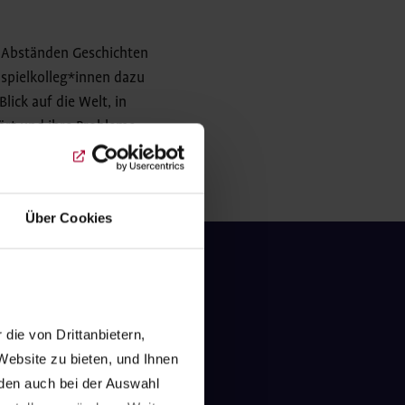
n Abständen Geschichten
uspielkolleg*innen dazu
lick auf die Welt, in
hört und ihre Probleme
Über Cookies
en Kindern
ie von Drittanbietern, 
ende an den
ebsite zu bieten, und Ihnen 
ojekte
en auch bei der Auswahl 