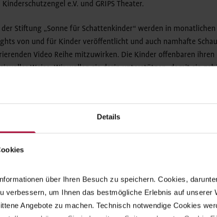
a, Kinderschutzengel e.V. und GRIPS Theater.
der Stiftung „Sonne für Schattenkinder“ werden in monatliche
ights von und für Kinder veröffentlicht und auch namhafte Scha
irierenden Video Reihe mitzuwirken. Die Kinder offenbaren ihren B
asievoller Weise. Wir wollen sie darin unterstützen, damit sie ge
- und sie ermutigen, selbst kreativ zu sein.
Details
Unterstützung
Cookies
n auch die kindliche Kreativität fördern und sozial benachteiligt
nformationen über Ihren Besuch zu speichern. Cookies, darunter d
ancen bieten? Wir freuen uns über jede Unterstützung. Jede Sp
u verbessern, um Ihnen das bestmögliche Erlebnis auf unserer W
ungsfonds „Sonne für Schattenkinder“ wird zu 100 % für Förderpr
nittene Angebote zu machen. Technisch notwendige Cookies werd
eingesetzt.