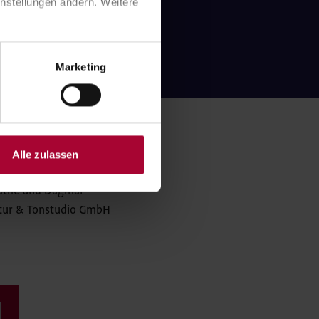
nstellungen ändern. Weitere 
Marketing
enden einbringen.
Alle zulassen
esmer, Christin
Plathe und Dagmar
entur & Tonstudio GmbH