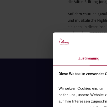
die Mitte, Stiftung Jon
Auf dem Youtube Kanal 
und musikalische Highl
einladen, in dieser insp
realistischer wie phant
ernst genommen werden 
Zustimmung
Diese Webseite verwendet 
Sie wolle
Wir setzen Cookies ein, um I
bessere Ch
helfen uns, unsere Website z
Stift
auf Ihre Interessen zugesch