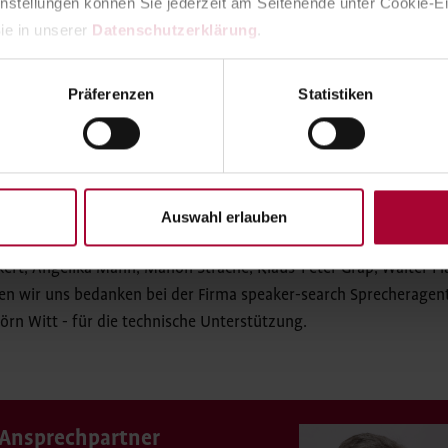
instellungen können Sie jederzeit am Seitenende unter Cookie-Ei
ie in unserer 
Datenschutzerklärung
.
Spendenkonto: IBAN DE12 5206 0410 1500 5115 10
Evangelische Bank
Präferenzen
Statistiken
n bisherigen Unterstützer*innen, die sich mit Zeit- und Geldsp
Auswahl erlauben
nz besonders die Videobeiträge von: Boris Pfeiffer, Santiago Zi
kert, Angelika Mann, Manon Straché, Klaus-Peter Grap, Walter 
ten wir uns bedanken bei der Firma speaker-search Sprecherag
Jörn Witt - für die technische Unterstützung.
Ansprechpartner