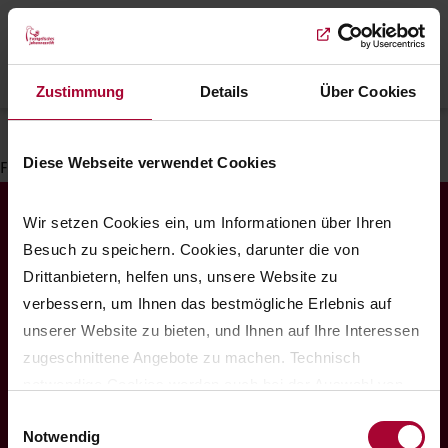
Skip
to
main
Menu
Zustimmung
Details
Über Cookies
content
Breadcrumb
Startseite
Ehrenamt
Diese Webseite verwendet Cookies
Filter einstellen
Wir setzen Cookies ein, um Informationen über Ihren 
Spendenkonto
Besuch zu speichern. Cookies, darunter die von 
Evangelische Bank eG
Drittanbietern, helfen uns, unsere Website zu 
verbessern, um Ihnen das bestmögliche Erlebnis auf 
IBAN: DE12 5206 0410 1500 5115 10
unserer Website zu bieten, und Ihnen auf Ihre Interessen 
BIC: GENODEF1EK1
zugeschnittene Angebote zu machen. Technisch 
notwendige Cookies werden auch bei der Auswahl von 
Jetzt spenden
ablehnen gesetzt. Ihre Einstellungen können Sie jederzeit 
Einwilligungsauswahl
Notwendig
am Seitenende unter Cookie-Einstellungen ändern. 