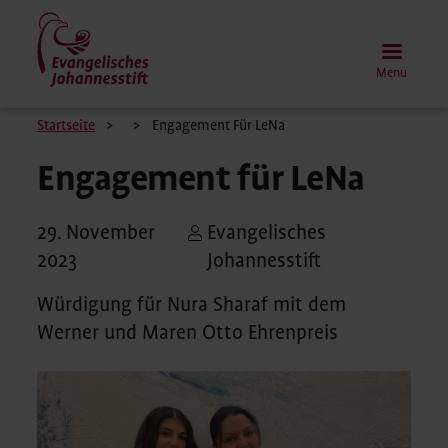
Skip
to
main
Menu
content
Breadcrumb
Startseite
Engagement Für LeNa
Engagement für LeNa
29. November
Evangelisches
2023
Johannesstift
Würdigung für Nura Sharaf mit dem
Werner und Maren Otto Ehrenpreis