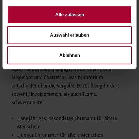
Alle zulassen
Die
Werner und Maren Otto Stiftung
würdigt und
Auswahl erlauben
fördert besondere Leistungen ehrenamtlichen
Engagements. Erstmalig zum 10-jährigen Jubiläum
der Stiftung, im Jahr 2019, wurde der Ehrenpreis der
Ablehnen
Werner und Maren Otto Stiftung (im Wert von 500
Euro) für besonders engagierte Ehrenamtliche
ausgelobt und überreicht. Das Kuratorium
entscheidet über die Vergabe. Die Stiftung fördert
sowohl Einzelpersonen, als auch Teams.
Schwerpunkte:
Langjähriges, besonderes Ehrenamt für ältere
Menschen
„Junges Ehrenamt“ für ältere Menschen