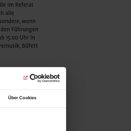
le im Referat
h alle
esondere, wenn
werden Führungen
b 15:00 Uhr in
vemusik, Büfett
.de
Über Cookies