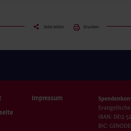
Seite teilen
Drucken
z
Impressum
Spendenkon
Evangelische
seite
IBAN: DE12 52
BIC: GENODE