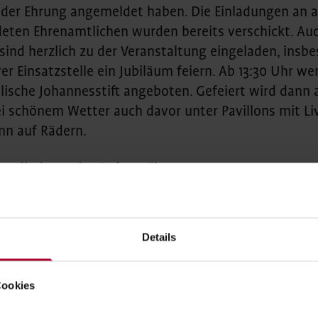
 der Ehrung angemeldet haben. Die Einladungen an al
ten Ehrenamtlichen wurden bereits verschickt. Auc
sind herzlich zu der Veranstaltung eingeladen, insb
er Einsatzstelle ein Jubiläum feiern. Ab 13:30 Uhr 
ische Johannesstift angeboten. Gefeiert wird dann a
ei schönem Wetter auch davor unter Pavillons mit Li
nn auf Rädern.
e direkt an das Referat Ehrenamt:
sches Johannesstift;
 26 // Haus 12, 13587 Berlin
an
julia.heckhausen@evangelisches-johannesstift
Details
Cookies