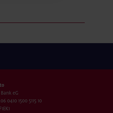
to
 Bank eG
06 0410 1500 5115 10
F1EK1