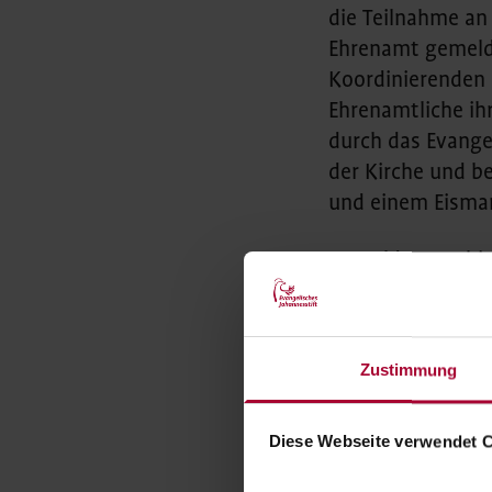
die Teilnahme an
Ehrenamt gemelde
Koordinierenden 
Ehrenamtliche ihr
durch das Evangel
der Kirche und b
und einem Eisma
Anmeldungen bitt
Stiftung Evangeli
Schönwalder Allee
oder per E-Mail 
Zustimmung
Diese Webseite verwendet 