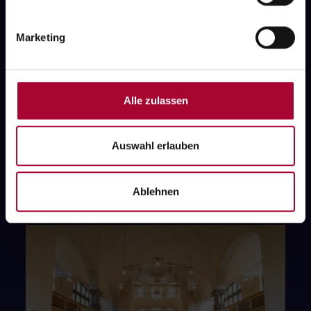
Marketing
Gottesdienst
Gottesdienst mit Abendmahl
Alle zulassen
Sonntag, 16.08.2026
10:00
Uhr
Auswahl erlauben
Stiftskirche
mit Diakon Lukas Kruse
Ablehnen