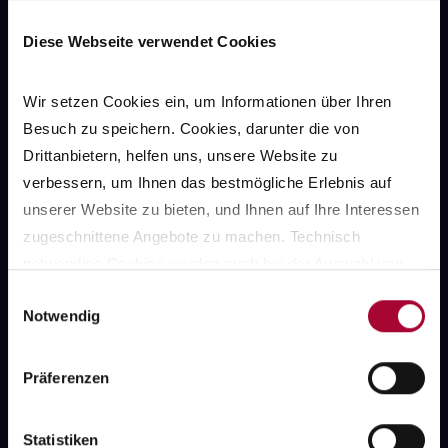
Gottesdienst
Diese Webseite verwendet Cookies
Sonntag, 09.08.2026
10:00
Uhr
Wir setzen Cookies ein, um Informationen über Ihren 
Besuch zu speichern. Cookies, darunter die von 
Stiftskirche
Drittanbietern, helfen uns, unsere Website zu 
mit Diakon Martin Howen
verbessern, um Ihnen das bestmögliche Erlebnis auf 
unserer Website zu bieten, und Ihnen auf Ihre Interessen 
zugeschnittene Angebote zu machen. Technisch 
notwendige Cookies werden auch bei der Auswahl von 
ablehnen gesetzt. Ihre Einstellungen können Sie jederzeit 
Einwilligungsauswahl
Notwendig
am Seitenende unter Cookie-Einstellungen ändern. 
Weitere Informationen hierzu finden Sie in 
unserer 
Datenschutzerklärung
.
Präferenzen
Statistiken