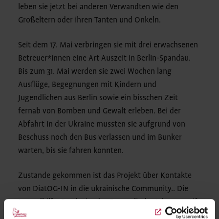
leben sie jetzt bei anderen Verwandten wie den
Großeltern oder ihren Tanten und Onkeln.
Seit dem 17. Mai verbringen sie mit drei erwachsenen
Betreuer*innen eine Art Auszeit in Berlin-Spandau.
Bis zum 31. Mai werden sie zwei Wochen lang
Ausflüge, Begegnungen mit Kindern und
Jugendlichen aus Berlin sowie ein bisschen Zeit
fernab von Bomben und Gewalt erleben. Bei der
Abfahrt in der Ukraine mussten sie aufgrund von
Beschuss noch den Bus verlassen und im Bunker
warten, bis sie fahren konnten.
Zustande gekommen ist das Projekt über Kontakte
von DiaLOG-IN in die ukrainische Community.. Die
Jugendhilfe, Proclusio, das Evangelische Johannesstift
und auch die Evangelische Schule Spandau haben