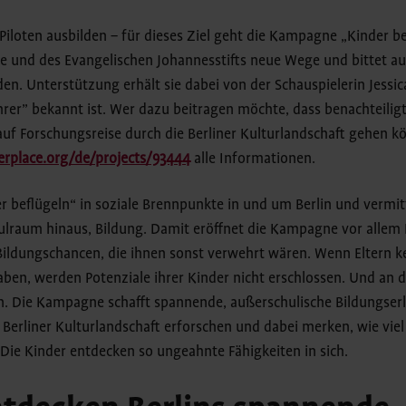
Piloten ausbilden – für dieses Ziel geht die Kampagne „Kinder be
ie und des Evangelischen Johannesstifts neue Wege und bittet au
n. Unterstützung erhält sie dabei von der Schauspielerin Jessica
hrer” bekannt ist. Wer dazu beitragen möchte, dass benachteilig
uf Forschungsreise durch die Berliner Kulturlandschaft gehen kö
erplace.org/de/projects/93444
alle Informationen.
r beflügeln“ in soziale Brennpunkte in und um Berlin und vermit
lraum hinaus, Bildung. Damit eröffnet die Kampagne vor allem 
ildungschancen, die ihnen sonst verwehrt wären. Wenn Eltern 
ben, werden Potenziale ihrer Kinder nicht erschlossen. Und an di
in. Die Kampagne schafft spannende, außerschulische Bildungserl
 Berliner Kulturlandschaft erforschen und dabei merken, wie vie
Die Kinder entdecken so ungeahnte Fähigkeiten in sich.