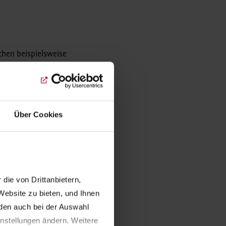
chen beispielsweise
Spandau oder das
 ihrer Lebenswelt
rbeitet und in
imente, erarbeiten
Über Cookies
en Regisseur*innen,
Piloten-Staffel
jedes Kind drei
im Großen Festsaal
em Rahmenprogramm auf
ie von Drittanbietern, 
ebsite zu bieten, und Ihnen 
en auch bei der Auswahl 
Aus diesem Grund
nstellungen ändern. Weitere 