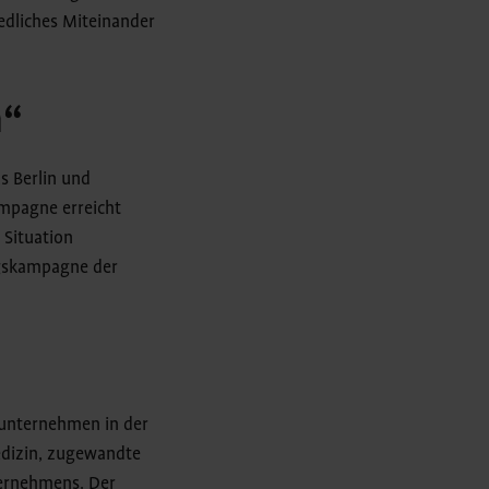
iedliches Miteinander
n“
s Berlin und
ampagne erreicht
 Situation
ngskampagne der
lunternehmen in der
edizin, zugewandte
ternehmens. Der