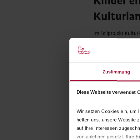
Kinder e
Kulturla
Im Teilprojekt Kultur
das Planetarium, das
Deutsche Historische
und mit allen Sinnen 
Tagebüchern festgeha
Zustimmung
aus dem Erlebten ein 
die ihre Unternehmun
Diese Webseite verwendet 
dauert ein Schulhalbj
große Ausflüge, eine
des Evangelischen Jo
Wir setzen Cookies ein, um I
der Bühne vorstellen.
helfen uns, unsere Website z
auf Ihre Interessen zugesch
Alle Projekte, die „K
von ablehnen gesetzt. Ihre E