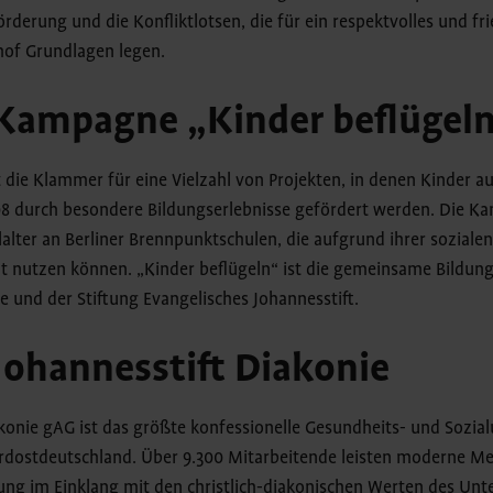
rderung und die Konfliktlotsen, die für ein respektvolles und fr
hof Grundlagen legen.
 Kampagne „Kinder beflügel
t die Klammer für eine Vielzahl von Projekten, in denen Kinder au
8 durch besondere Bildungserlebnisse gefördert werden. Die K
lter an Berliner Brennpunktschulen, die aufgrund ihrer sozialen
t nutzen können. „Kinder beflügeln“ ist die gemeinsame Bildu
e und der Stiftung Evangelisches Johannesstift.
Johannesstift Diakonie
akonie gAG ist das größte konfessionelle Gesundheits- und Sozia
rdostdeutschland. Über 9.300 Mitarbeitende leisten moderne M
ng im Einklang mit den christlich-diakonischen Werten des Un