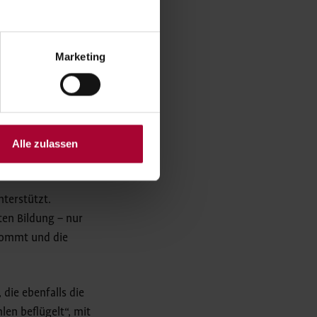
 dort generierten
s-Theater, für ein
für die Honorare der
Marketing
sie pädagogisch
ützt die
Alle zulassen
nterstützt.
uten Bildung – nur
 kommt und die
die ebenfalls die
en beflügelt“, mit