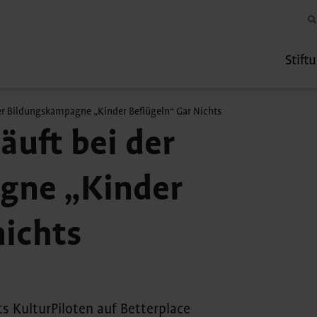
Stift
er Bildungskampagne „Kinder Beflügeln“ Gar Nichts
äuft bei der
gne „Kinder
nichts
s KulturPiloten auf Betterplace