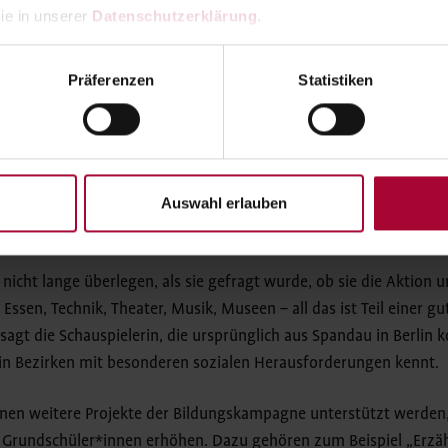
ampagne jetzt auf
www.betterplace.org
um Unterstützung. Die
ie in unserer 
Datenschutzerklärung
.
rden zweckgebunden verwendet: für den großen Auftakt im Grip
or den großen Ausflügen, für eine Abschlussfeier und natürlich 
Präferenzen
Statistiken
loten, die die Kinder auf ihren Forschungsreisen begleiten und 
022 soll es für 90 neue KulturPiloten losgehen.
lerin Jessica Ginkel unterst
Auswahl erlauben
kampagne
 nicht lange überlegen, als sie gefragt wurde, ob sie die Aktion u
 Essen, Technik, Theater, Musik, Museen – all das ist Teil einer g
, sagt die Schauspielerin, die ursprünglich aus Spandau in Berlin
in Bezirken mit besonderen sozialen Herausforderungen kennt.
nen weitere Projekte der Bildungskampagne unterstützt werden, 
Grundschüler*innen erhöhen. Dazu gehören zum Beispiel „Erzähl