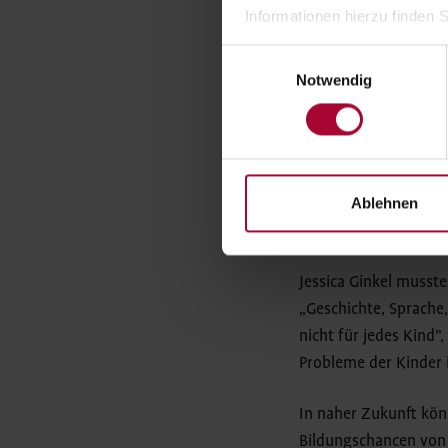
bittet die Bildungsk
Informationen hierzu finden S
Spendeneinnahmen we
Einwilligungsauswahl
gesundes Frühstück v
Notwendig
erwachsenen KulturPi
anleiten. Im Januar 2
Schauspie
Ablehnen
Spenden
Jessica Ginkel musste
„Geschichte, Sprache,
nicht für jedes Kind”
Probleme der Kinder 
In naher Zukunft kön
Bildungschancen von 