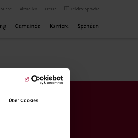
Suche
Aktuelles
Presse
Leichte Sprache
ung
Gemeinde
Karriere
Spenden
onto
Über Cookies
he Bank eG
5206 0410 1500 5115 10
EF1EK1