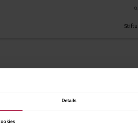
Stift
Impressum
Spendenk
Details
Evangelisc
IBAN: DE12 
Cookies
BIC: GENOD