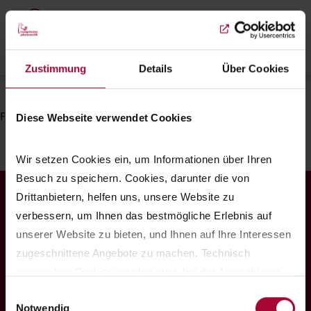
Skip
to
main
Menu
content
Zustimmung
Details
Über Cookies
Breadcrumb
Startseite
Lesung
Filter einstellen
Diese Webseite verwendet Cookies
Wir setzen Cookies ein, um Informationen über Ihren 
Besuch zu speichern. Cookies, darunter die von 
Drittanbietern, helfen uns, unsere Website zu 
Spendenkonto
verbessern, um Ihnen das bestmögliche Erlebnis auf 
Evangelische Bank eG
unserer Website zu bieten, und Ihnen auf Ihre Interessen 
zugeschnittene Angebote zu machen. Technisch 
IBAN: DE12 5206 0410 1500 5115 10
notwendige Cookies werden auch bei der Auswahl von 
BIC: GENODEF1EK1
ablehnen gesetzt. Ihre Einstellungen können Sie jederzeit 
Einwilligungsauswahl
Notwendig
am Seitenende unter Cookie-Einstellungen ändern. 