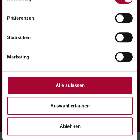
Jetzt spenden
Weitere Informationen hierzu finden Sie in 
unserer 
Datenschutzerklärung
.
Präferenzen
Kontakt
Datenschutz
Statistiken
Impressum
Sitemap
Transparenzseite
Marketing
Folgen Sie uns
Alle zulassen
Auswahl erlauben
Ablehnen